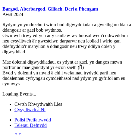
Bargod, Aberbargod, Gilfach, Deri a Phengam
Awst 2024
Rydym yn ymdrechu i wirio bod digwyddiadau a gweithgareddau a
ddangosir ar gael bob wythnos.
Gwiriwch trwy edrych ar y canllaw wythnosol wedi'i ddiweddaru
neu cysylltwch â'r gwesteiwr, darparwr neu leoliad i wirio gan
ddefnyddio'r manylion a ddangosir neu trwy ddilyn dolen y
digwyddiad.
Mae dolenni digwyddiadau, os ydynt ar gael, yn dangos mewn
porffor ac mae ganddynt yr eicon saeth (
)
Bydd y dolenni yn mynd â chi i wefannau trydydd parti neu
dudalennau cyfryngau cymdeithasol nad ydym yn gyfrifol am eu
cynnwys.
Loading Events...
Cwtsh Rhwydwaith Lles
Cysylltwch â Ni
Polisi Preifatrwydd
Telerau Defnydd