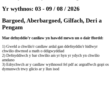
Yr wythnos: 03 - 09 / 08 / 2026
Bargoed, Aberbargoed, Gilfach, Deri a
Pengam
Mae defnyddio’r canllaw yn hawdd mewn un o dair ffordd:
1) Gweld a chwilio'r canllaw ardal gan ddefnyddio'r hidlwyr
chwilio diwrnod a math o ddigwyddiad
2) Defnyddiwch y bar chwilio am yr hyn yr ydych yn chwilio
amdano
3) Edrychwch ar y canllaw wythnosol fel pdf ac argraffwch gopi os
dymunwch trwy glicio ar y llun isod