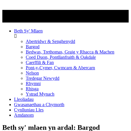
Beth Sy' Mlaen
Abertridwr & Senghenydd
Bargod
Bedwas, Trethomas, Graig y Rhacca & Machen
Coed Duon, Pontllanfraith & Oakdale
Caerffili & Fan
Pont-y-Cymer, Cwmcarn & Abercarn
Nelson
Tredegar Newydd
Rhymni
Rhisga
Ystrad Mynach
Lleoliadau
Gwasanaethau a Chymorth
Cynlluniau Lles
Amdanom
Beth sy' mlaen yn ardal:
Bargod